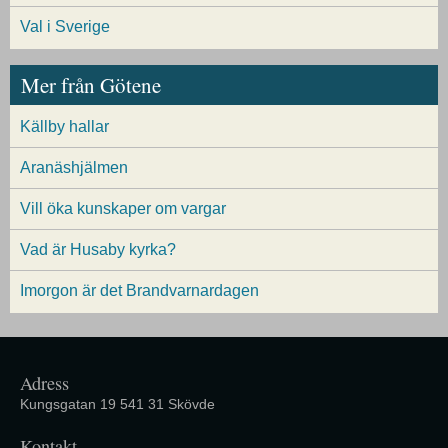
Val i Sverige
Mer från Götene
Källby hallar
Aranäshjälmen
Vill öka kunskaper om vargar
Vad är Husaby kyrka?
Imorgon är det Brandvarnardagen
Adress
Kungsgatan 19 541 31 Skövde
Kontakt