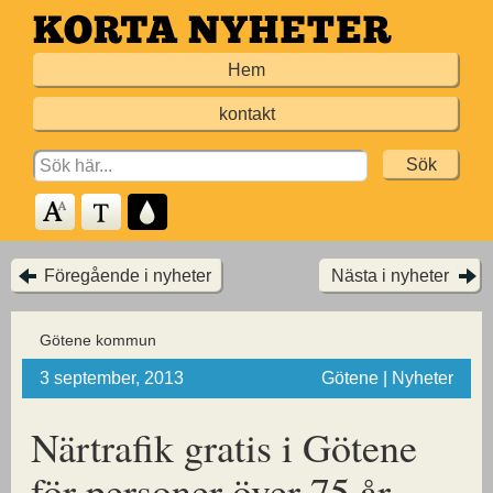
Hoppa
till
Hem
huvudinnehållet
kontakt
Search
for:
Föregående i nyheter
Nästa i nyheter
Götene kommun
3 september, 2013
Götene | Nyheter
Närtrafik gratis i Götene
för personer över 75 år