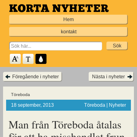
Hoppa
till
Hem
huvudinnehållet
kontakt
Search
for:
Föregående i nyheter
Nästa i nyheter
Töreboda
18 september, 2013
Töreboda | Nyheter
Man från Töreboda åtalas
för att ha misshandlat frun