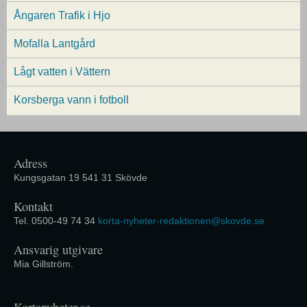
Ångaren Trafik i Hjo
Mofalla Lantgård
Lågt vatten i Vättern
Korsberga vann i fotboll
Adress
Kungsgatan 19 541 31 Skövde
Kontakt
Tel. 0500-49 74 34
korta-nyheter-redaktionen@skovde.se
Ansvarig utgivare
Mia Gillström.