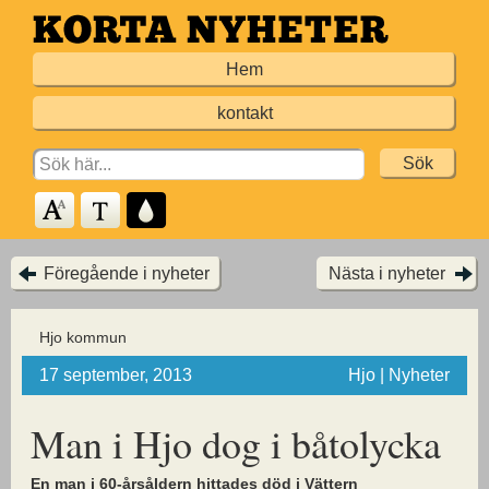
Hoppa
till
Hem
huvudinnehållet
kontakt
Search
for:
Föregående i nyheter
Nästa i nyheter
Hjo kommun
17 september, 2013
Hjo | Nyheter
Man i Hjo dog i båtolycka
En man i 60-årsåldern hittades död i Vättern