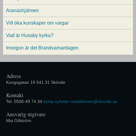
Aranäshjälmen
Vill öka kunskaper om vargar
Vad är Husaby kyrka?
Imorgon är det Brandvarnardagen
Adress
Kungsgatan 19 541 31 Skövde
Kontakt
Tel. 0500-49 74 34
korta-nyheter-redaktionen@skovde.se
Ansvarig utgivare
Mia Gillström.