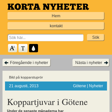
Hoppa
till
Hem
huvudinnehållet
kontakt
Search
for:
Föregående i nyheter
Nästa i nyheter
Bild på kopparstuprör
21 augusti, 2013
Götene | Nyheter
Koppartjuvar i Götene
Under de senaste månaderna har