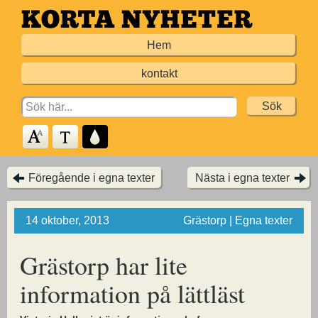
Hoppa
till
Hem
huvudinnehållet
kontakt
Search
for:
Föregående i egna texter
Nästa i egna texter
14 oktober, 2013
Grästorp | Egna texter
Grästorp har lite
information på lättläst