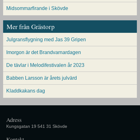
Midsommarfirande i Skövde
Mer från Grästorp
Julgransflygning med Jas 39 Gripen
Imorgon är det Brandvarnardagen
De tävlar i Melodifestivalen år 2023
Babben Larsson är årets julvärd
Kladdkakans dag
Adress
Kungsgatan 19 541 31 Skövde
Kontakt