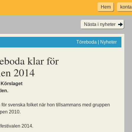
Hem
konta
Nästa i nyheter
Töreboda | Nyheter
eboda klar för
len 2014
 Körslaget
len.
 för svenska folket när hon tillsammans med gruppen
pen 2010.
ifestivalen 2014.