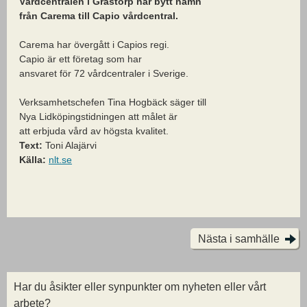
Vårdcentralen i Grästorp har bytt namn
från Carema till Capio vårdcentral.
Carema har övergått i Capios regi.
Capio är ett företag som har
ansvaret för 72 vårdcentraler i Sverige.
Verksamhetschefen Tina Hogbäck säger till
Nya Lidköpingstidningen att målet är
att erbjuda vård av högsta kvalitet.
Text:
Toni Alajärvi
Källa:
nlt.se
Nästa i samhälle
Har du åsikter eller synpunkter om nyheten eller vårt
arbete?