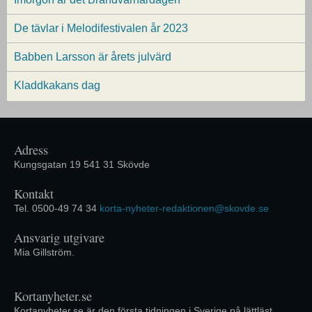
De tävlar i Melodifestivalen år 2023
Babben Larsson är årets julvärd
Kladdkakans dag
Adress
Kungsgatan 19 541 31 Skövde
Kontakt
Tel. 0500-49 74 34
korta-nyheter-redaktionen@skovde.se
Ansvarig utgivare
Mia Gillström.
Kortanyheter.se
Kortanyheter.se är den första tidningen i Sverige på lättläst