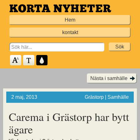
Hoppa
till
Hem
huvudinnehållet
kontakt
Search
for:
Nästa i samhälle
2 maj, 2013
Grästorp | Samhälle
Carema i Grästorp har bytt
ägare