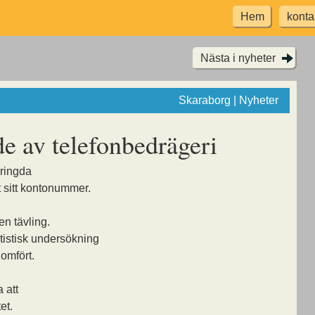
Hem
konta
Nästa i nyheter
Skaraborg | Nyheter
e av telefonbedrägeri
pringda
 sitt kontonummer.
 en tävling.
atistisk undersökning
omfört.
 att
et.