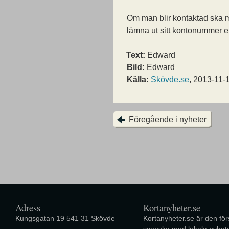
Om man blir kontaktad ska m
lämna ut sitt kontonummer el
Text:
Edward
Bild:
Edward
Källa:
Skövde.se
, 2013-11-
Föregående i nyheter
Adress
Kortanyheter.se
Kungsgatan 19 541 31 Skövde
Kortanyheter.se är den förs
svenska med lokala nyhete