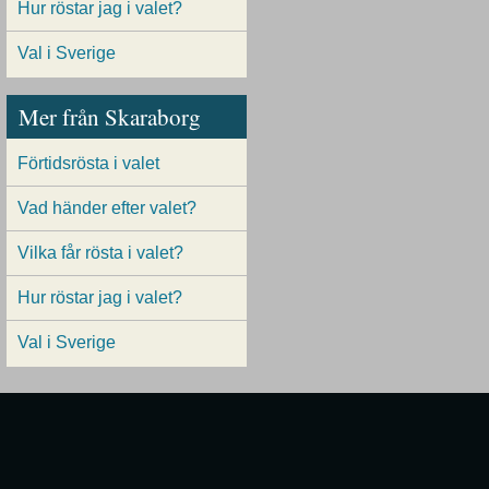
Hur röstar jag i valet?
Val i Sverige
Mer från Skaraborg
Förtidsrösta i valet
Vad händer efter valet?
Vilka får rösta i valet?
Hur röstar jag i valet?
Val i Sverige