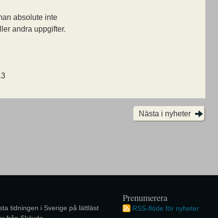
an absolute inte
ler andra uppgifter.
13
Nästa i nyheter
Prenumerera
ta tidningen i Sverige på lättläst
RSS-flöde för nyheter
r från Skövde.