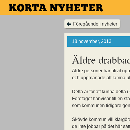
Hoppa
till
huvudinnehållet
Föregående i nyheter
18 november, 2013
Äldre drabbad
Äldre personer har blivit up
och uppmanade att lämna ut
Detta är för att kunna delta i
Företaget hänvisar till en st
som kommunen tidigare gen
Skövde kommun vill klargöra
de inte jobbar på det här sätt